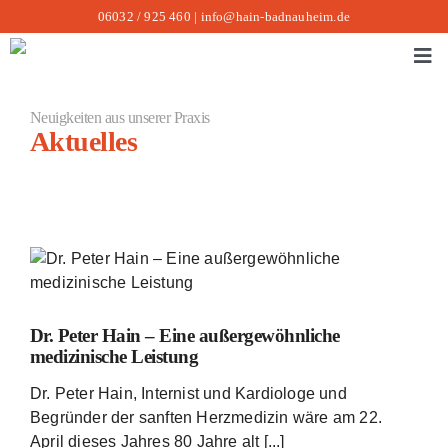
Zum
06032 / 925 460
|
info@hain-badnauheim.de
Inhalt
springen
Tog
Navi
Ar
Neuigkeiten aus unserer Praxis
Aktuelles
Üb
Un
Da
Ak
Ko
Dr. Peter Hain – Eine außergewöhnliche
Su
medizinische Leistung
na
Dr. Peter Hain, Internist und Kardiologe und
Begründer der sanften Herzmedizin wäre am 22.
April dieses Jahres 80 Jahre alt [...]