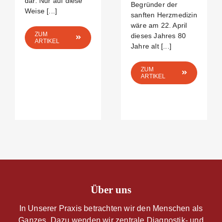
dar. Nur auf diese
Begründer der
Weise [...]
sanften Herzmedizin
wäre am 22. April
ZUM
dieses Jahres 80
ARTIKEL
Jahre alt [...]
ZUM
ARTIKEL
Über uns
In Unserer Praxis betrachten wir den Menschen als
Ganzes. Dazu wenden wir zentrale Diagnostik- und