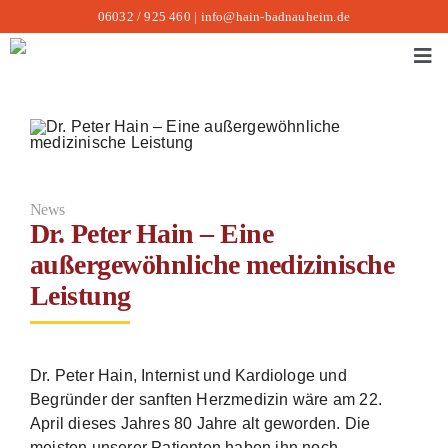
Zum
06032 / 925 460
|
info@hain-badnauheim.de
Inhalt
springen
Tog
Navi
Ar
Üb
Un
News
Da
Dr. Peter Hain – Eine
außergewöhnliche medizinische
Ak
Leistung
Ko
Su
na
Dr. Peter Hain, Internist und Kardiologe und
Begründer der sanften Herzmedizin wäre am 22.
April dieses Jahres 80 Jahre alt geworden. Die
meisten unserer Patienten haben ihn noch